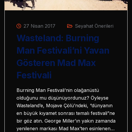
27 Nisan 2017
Seyahat Önerileri
Wasteland: Burning
Man Festivali’ni Yavan
Gösteren Mad Max
Festivali
Burning Man Festivali’nin olağanüstü
olduğunu mu düşünüyordunuz? Öyleyse
Wasteland’e, Mojave Çölü’ndeki, “dünyanın
en büyük kıyamet sonrası temalı festivali”ne
bir göz atın. George Miller’ın yakın zamanda
yenilenen markası Mad Max’ten esinlenen…