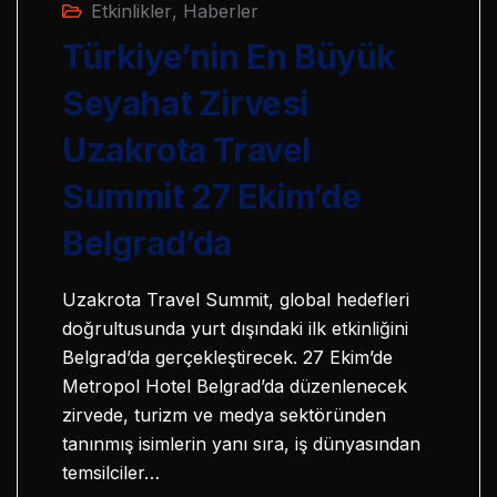
Etkinlikler
,
Haberler
Türkiye’nin En Büyük
Seyahat Zirvesi
Uzakrota Travel
Summit 27 Ekim’de
Belgrad’da
Uzakrota Travel Summit, global hedefleri
doğrultusunda yurt dışındaki ilk etkinliğini
Belgrad’da gerçekleştirecek. 27 Ekim’de
Metropol Hotel Belgrad’da düzenlenecek
zirvede, turizm ve medya sektöründen
tanınmış isimlerin yanı sıra, iş dünyasından
temsilciler…