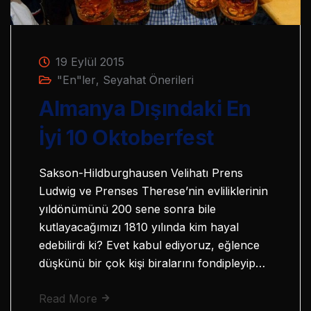
19 Eylül 2015
"En"ler
,
Seyahat Önerileri
Almanya Dışındaki En
İyi 10 Oktoberfest
Sakson-Hildburghausen Velihatı Prens
Ludwig ve Prenses Therese’nin evliliklerinin
yıldönümünü 200 sene sonra bile
kutlayacağımızı 1810 yılında kim hayal
edebilirdi ki? Evet kabul ediyoruz, eğlence
düşkünü bir çok kişi biralarını fondipleyip…
Read More