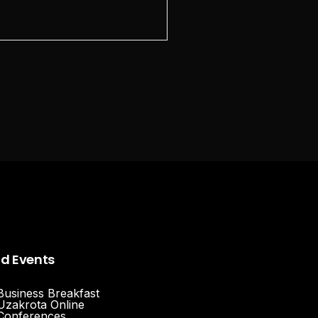
nd Events
Business Breakfast
Uzakrota Online
Conferences