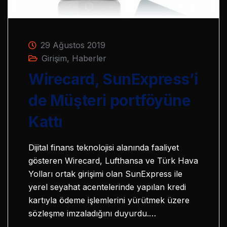
29 Ağustos 2019
Girişim
,
Haberler
Wirecard, SunExpress’i
de Müşteri portföyüne
Kattı
Dijital finans teknolojisi alanında faaliyet
gösteren Wirecard, Lufthansa ve Türk Hava
Yolları ortak girişimi olan SunExpress ile
yerel seyahat acentelerinde yapılan kredi
kartıyla ödeme işlemlerini yürütmek üzere
sözleşme imzaladığını duyurdu.…