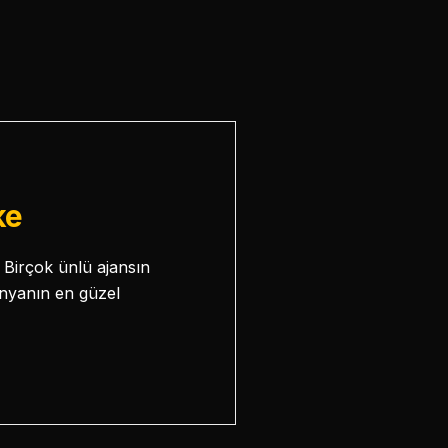
ke
. Birçok ünlü ajansın
ünyanın en güzel