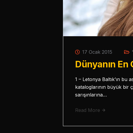
17 Ocak 2015
Dünyanın En G
1 – Letonya Baltık’ın bu a
kataloglarının büyük bir 
sarışınlarına…
Read More