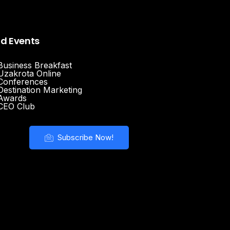
nd Events
Business Breakfast
Uzakrota Online
Conferences
Destination Marketing
Awards
CEO Club
Subscribe Now!