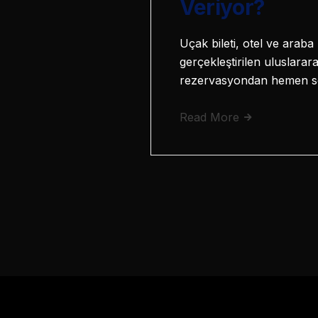
Veriyor?
Uçak bileti, otel ve arab
gerçekleştirilen uluslarar
rezervasyondan hemen son
Read More