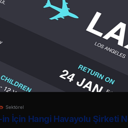
Sektörel
in İçin Hangi Havayolu Şirketi 