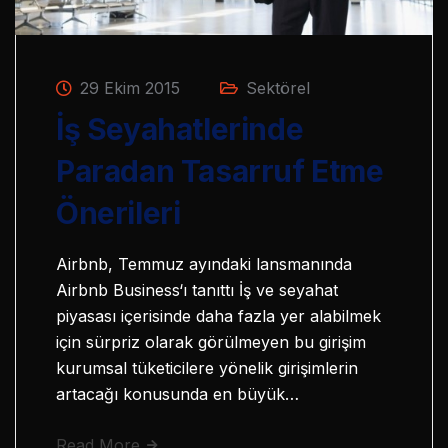
29 Ekim 2015
Sektörel
İş Seyahatlerinde
Paradan Tasarruf Etme
Önerileri
Airbnb, Temmuz ayındaki lansmanında
Airbnb Business‘ı tanıttı İş ve seyahat
piyasası içerisinde daha fazla yer alabilmek
için sürpriz olarak görülmeyen bu girişim
kurumsal tüketicilere yönelik girişimlerin
artacağı konusunda en büyük…
Read More