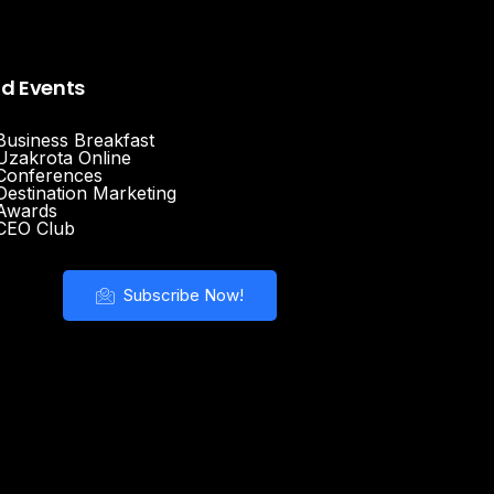
nd Events
Business Breakfast
Uzakrota Online
Conferences
Destination Marketing
Awards
CEO Club
Subscribe Now!