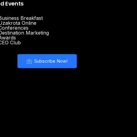
nd Events
Business Breakfast
Uzakrota Online
Conferences
Destination Marketing
Awards
CEO Club
Subscribe Now!