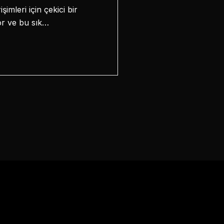
mleri için çekici bir
or ve bu sık…