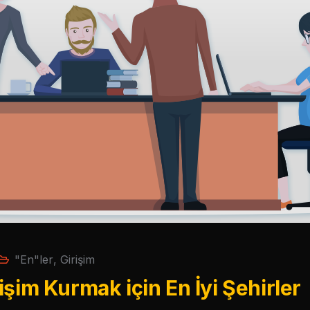
"En"ler
,
Girişim
işim Kurmak için En İyi Şehirler