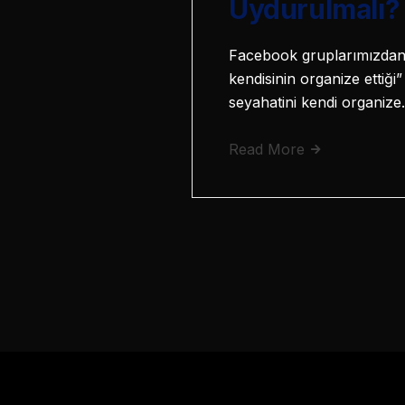
Uydurulmalı?
Facebook gruplarımızdan 
kendisinin organize ettiğ
seyahatini kendi organiz
Read More