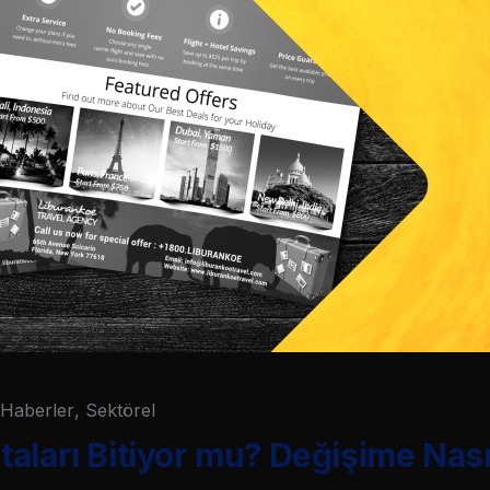
Haberler
,
Sektörel
aları Bitiyor mu? Değişime Nası