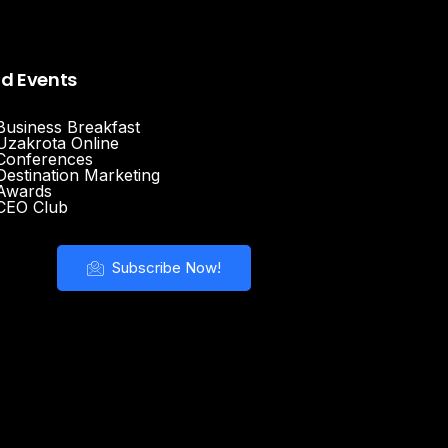
nd Events
Business Breakfast
Uzakrota Online
Conferences
Destination Marketing
Awards
CEO Club
Subscribe Now!