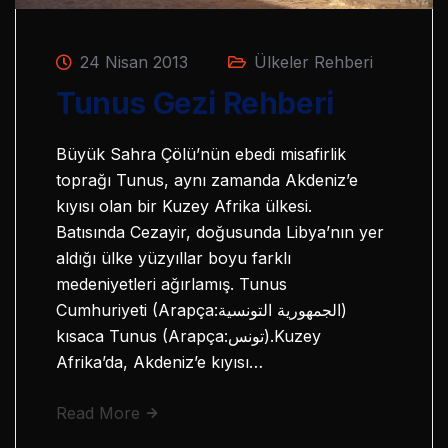
24 Nisan 2013
Ülkeler Rehberi
Tunus Gezi Rehberi
Büyük Sahra Çölü’nün ebedi misafirlik
toprağı Tunus, aynı zamanda Akdeniz’e
kıyısı olan bir Kuzey Afrika ülkesi.
Batısında Cezayir, doğusunda Libya’nın yer
aldığı ülke yüzyıllar boyu farklı
medeniyetleri ağırlamış. Tunus
Cumhuriyeti (Arapça:الجمهورية التونسية)
kısaca Tunus (Arapça:تونس).Kuzey
Afrika’da, Akdeniz’e kıyısı…
Read More