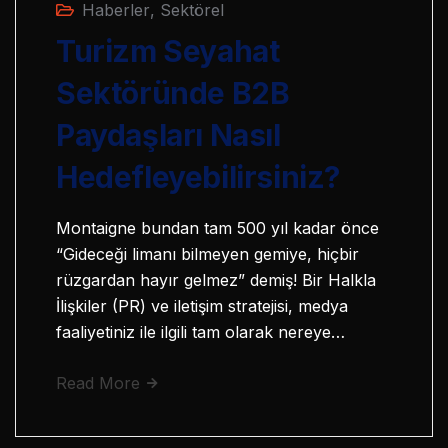
Haberler
,
Sektörel
Turizm Seyahat
Sektöründe B2B
Paydaşları Nasıl
Hedefleyebilirsiniz?
Montaigne bundan tam 500 yıl kadar önce
“Gideceği limanı bilmeyen gemiye, hiçbir
rüzgardan hayır gelmez” demiş! Bir Halkla
İlişkiler (PR) ve iletişim stratejisi, medya
faaliyetiniz ile ilgili tam olarak nereye…
Read More