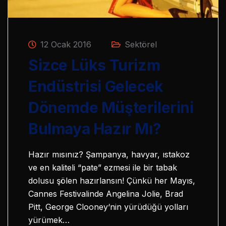
12 Ocak 2016
Sektörel
Sizce Lüks Turizm
Endüstrisi Gelecek
Dönemde Müşterilerini
Bulmaya Hazır Mı?
Hazır mısınız? Şampanya, havyar, ıstakoz
ve en kaliteli “pate” ezmesi ile bir tabak
dolusu şölen hazırlansın! Çünkü her Mayıs,
Cannes Festivalinde Angelina Jolie, Brad
Pitt, George Clooney‘nin yürüdüğü yolları
yürümek…