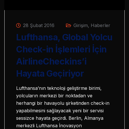
28 Şubat 2016
Girişim
,
Haberler
Lufthansa, Global Yolcu
Check-in İşlemleri İçin
AirlineCheckins’i
Hayata Geçiriyor
Lufthansa’nın teknoloji geliştirme birimi,
yolcuların merkezi bir noktadan ve
herhangi bir havayolu şirketinden check-in
yapabilmesini sağlayacak yeni bir servisi
sessizce hayata geçirdi. Berlin, Almanya
merkezli Lufthansa İnovasyon