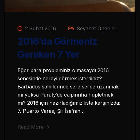
2 Şubat 2016
Seyahat Önerileri
2016’da Görmeniz
Gereken 7 Yer
Eğer para probleminiz olmasaydı 2016
senesinde nereyi görmek isterdiniz?
Barbados sahillerinde sere serpe uzanmak
mı yoksa Paraty’de caipirinha hüpletmek
mi? 2016 için hazırladığımız liste karşınızda:
7. Puerto Varas, Şili İsa’nın…
Read More