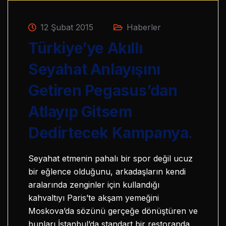
12 Şubat 2015
Haberler
Türkiye’ye Akıllı
Seyahat Anlayışını
Getiren Pegasus’dan
Atlayıp Gitsem
Dedirtecek Kampanya.
Seyahat etmenin pahalı bir spor değil ucuz
bir eğlence olduğunu, arkadaşların kendi
aralarında zenginler için kullandığı
kahvaltıyı Paris’te akşam yemeğini
Moskova’da sözünü gerçeğe dönüştüren ve
bunları İstanbul’da standart bir restoranda…