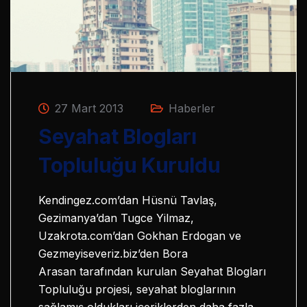
27 Mart 2013
Haberler
Seyahat Blogları
Topluluğu Kuruldu
Kendingez.com’dan Hüsnü Tavlaş,
Gezimanya’dan Tugce Yilmaz,
Uzakrota.com’dan Gokhan Erdogan ve
Gezmeyiseveriz.biz’den Bora
Arasan tarafından kurulan Seyahat Blogları
Topluluğu projesi, seyahat bloglarının
sağlamış oldukları içeriklerden daha fazla