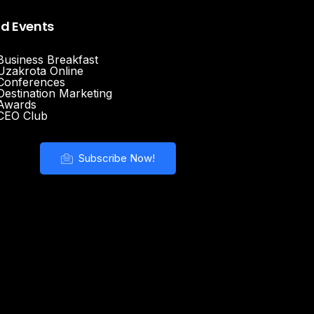
nd Events
Business Breakfast
Uzakrota Online
Conferences
Destination Marketing
Awards
CEO Club
Subscribe Now!