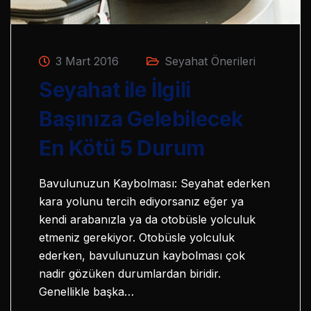
3 Mart 2016
Seyahat Önerileri
Seyahat ile İlgili
Başınıza Gelebilecek
En Kötü 5 Durum
Bavulunuzun Kaybolması: Seyahat ederken
kara yolunu tercih ediyorsanız eğer ya
kendi arabanızla ya da otobüsle yolculuk
etmeniz gerekiyor. Otobüsle yolculuk
ederken, bavulunuzun kaybolması çok
nadir gözüken durumlardan biridir.
Genellikle başka…