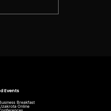
nd Events
Business Breakfast
Uzakrota Online
Conferences