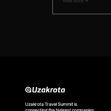
Read More
Uzakrota Travel Summit is
connecting the biggest companies