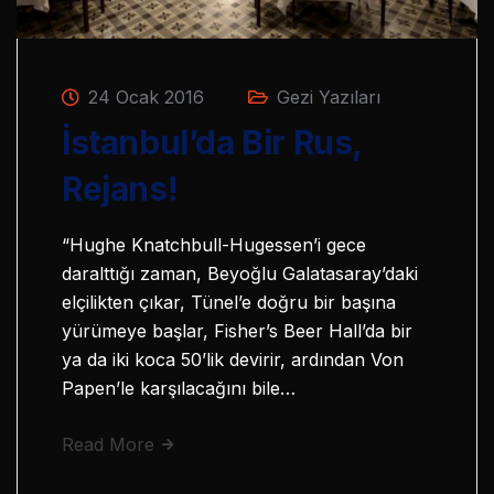
24 Ocak 2016
Gezi Yazıları
İstanbul’da Bir Rus,
Rejans!
“Hughe Knatchbull-Hugessen’i gece
daralttığı zaman, Beyoğlu Galatasaray’daki
elçilikten çıkar, Tünel’e doğru bir başına
yürümeye başlar, Fisher’s Beer Hall’da bir
ya da iki koca 50’lik devirir, ardından Von
Papen’le karşılacağını bile…
Read More