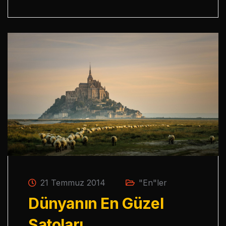
21 Temmuz 2014
"En"ler
Dünyanın En Güzel
Şatoları