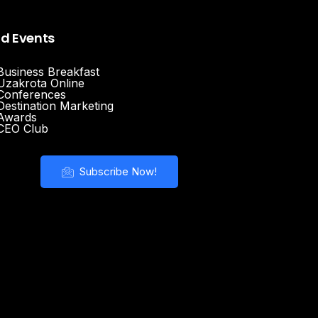
nd Events
Business Breakfast
Uzakrota Online
Conferences
Destination Marketing
Awards
CEO Club
Subscribe Now!