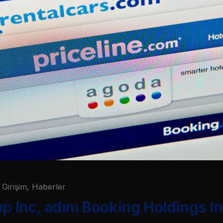
Girişim
,
Haberler
up Inc, adını Booking Holdings In