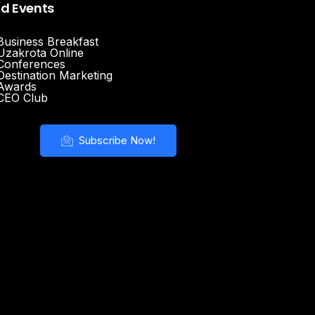
nd Events
Business Breakfast
Uzakrota Online
Conferences
Destination Marketing
Awards
CEO Club
Subscribe Now!