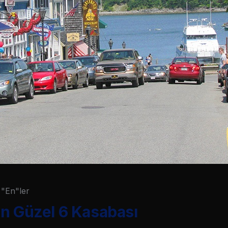
"En"ler
En Güzel 6 Kasabası