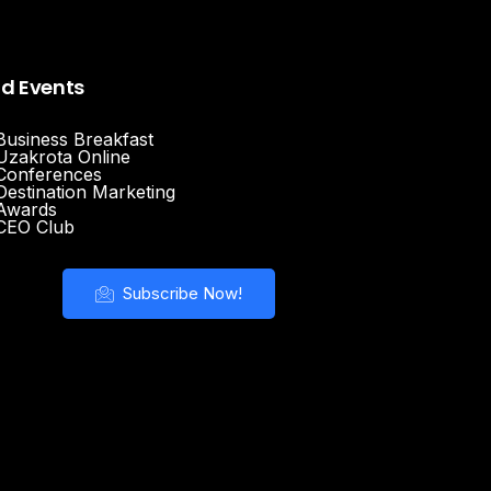
nd Events
Business Breakfast
Uzakrota Online
Conferences
Destination Marketing
Awards
CEO Club
Subscribe Now!