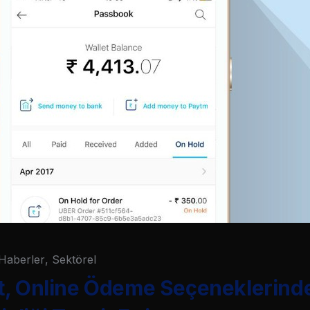
Haberler
,
Sektörel
t, Online Ödeme Seçeneklerind