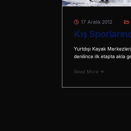
17 Aralık 2012
Kış Sporların
Yurtdışı Kayak Merkezleri 
denilince ilk etapta akla 
Read More