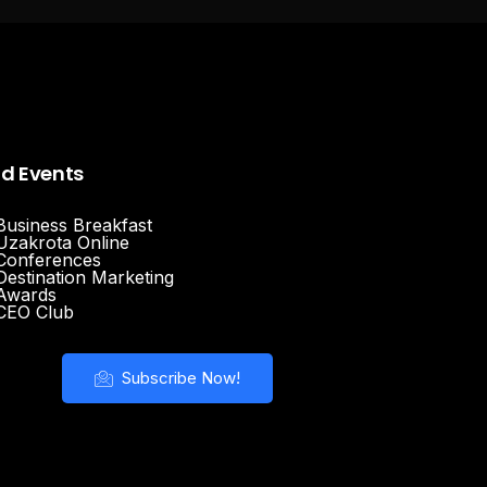
nd Events
Business Breakfast
Uzakrota Online
Conferences
Destination Marketing
Awards
CEO Club
Subscribe Now!