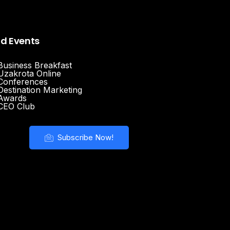
nd Events
Business Breakfast
Uzakrota Online
Conferences
Destination Marketing
Awards
CEO Club
Subscribe Now!