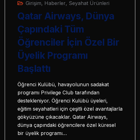
Girişim
,
Haberler
,
Seyahat Ürünleri
Qatar Airways, Dünya
Çapındaki Tüm
Öğrenciler İçin Özel Bir
Üyelik Programı
Başlattı
Öğrenci Kulübü, havayolunun sadakat
programı Privilege Club tarafından
destekleniyor. Öğrenci Kulübü üyeleri,
eğitim seyahatleri için çeşitli özel avantajlarla
gökyüzüne çıkacaklar. Qatar Airways,
dünya çapındaki öğrencilere özel küresel
bir üyelik programı…