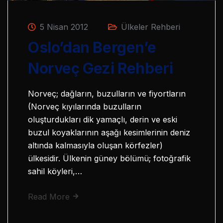
5 Nisan 2012
Ülkeler Rehberi
Oslo’dan Bergen’e
Norveç Gezi Rehberi
Norveç; dağların, buzulların ve fiyortların
(Norveç kıyılarında buzulların
oluşturdukları dik yamaçlı, derin ve eski
buzul koyaklarının aşağı kesimlerinin deniz
altında kalmasıyla oluşan körfezler)
ülkesidir. Ülkenin güney bölümü; fotoğrafik
sahil köyleri,…
Read More