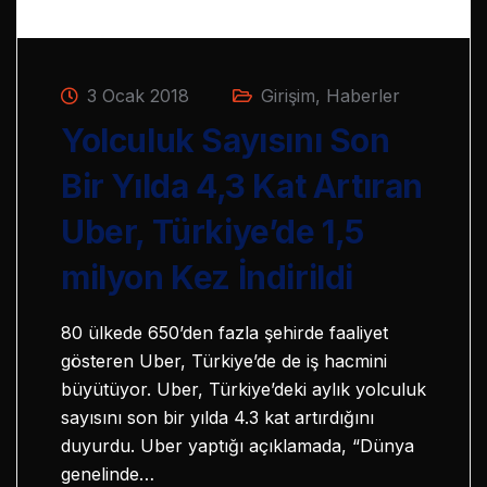
3 Ocak 2018
Girişim
,
Haberler
Yolculuk Sayısını Son
Bir Yılda 4,3 Kat Artıran
Uber, Türkiye’de 1,5
milyon Kez İndirildi
80 ülkede 650’den fazla şehirde faaliyet
gösteren Uber, Türkiye’de de iş hacmini
büyütüyor. Uber, Türkiye’deki aylık yolculuk
sayısını son bir yılda 4.3 kat artırdığını
duyurdu. Uber yaptığı açıklamada, “Dünya
genelinde…