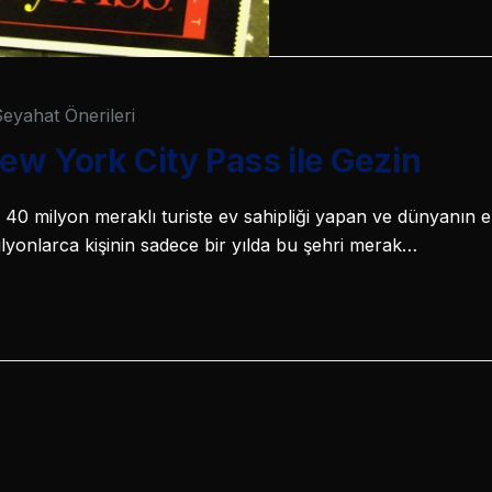
eyahat Önerileri
w York City Pass ile Gezin
 40 milyon meraklı turiste ev sahipliği yapan ve dünyanın 
ilyonlarca kişinin sadece bir yılda bu şehri merak…