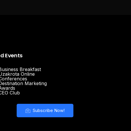
nd Events
Business Breakfast
Uzakrota Online
Conferences
Destination Marketing
Awards
CEO Club
Subscribe Now!