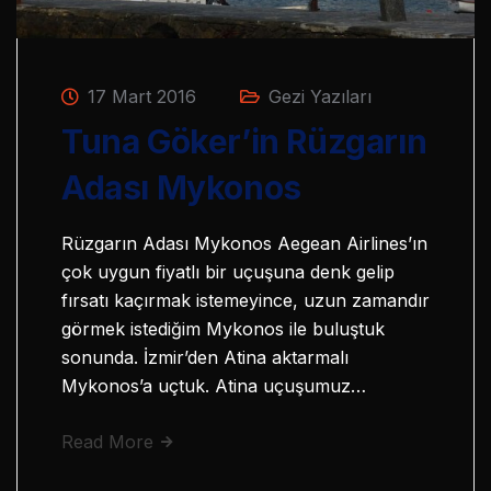
17 Mart 2016
Gezi Yazıları
Tuna Göker’in Rüzgarın
Adası Mykonos
Rüzgarın Adası Mykonos Aegean Airlines’ın
çok uygun fiyatlı bir uçuşuna denk gelip
fırsatı kaçırmak istemeyince, uzun zamandır
görmek istediğim Mykonos ile buluştuk
sonunda. İzmir’den Atina aktarmalı
Mykonos’a uçtuk. Atina uçuşumuz…
Read More