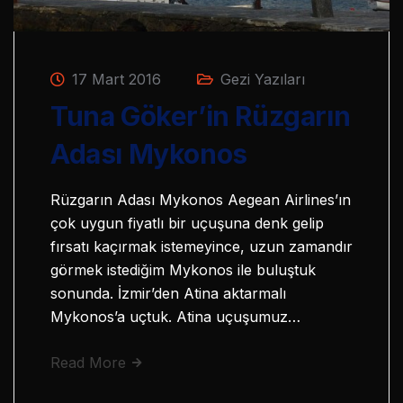
17 Mart 2016
Gezi Yazıları
Tuna Göker’in Rüzgarın
Adası Mykonos
Rüzgarın Adası Mykonos Aegean Airlines’ın
çok uygun fiyatlı bir uçuşuna denk gelip
fırsatı kaçırmak istemeyince, uzun zamandır
görmek istediğim Mykonos ile buluştuk
sonunda. İzmir’den Atina aktarmalı
Mykonos’a uçtuk. Atina uçuşumuz…
Read More