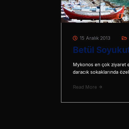
15 Aralık 2013
Betül Soyuku
Mykonos en çok ziyaret ed
daracık sokaklarında öze
Read More