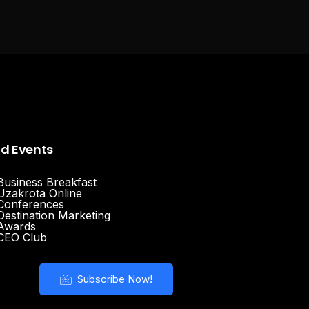
nd Events
Business Breakfast
Uzakrota Online
Conferences
Destination Marketing
Awards
CEO Club
Subscribe Now!