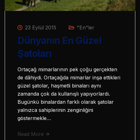
23 Eylül 2015
"En"ler
Dünyanın En Güzel
Şatoları
Ortaçağ mimarlarının pek çoğu gerçekten
de dâhiydi. Ortaçağda mimarlar inşa ettikleri
güzel şatolar, haşmetli binaları aynı
zamanda çok da kullanışlı yapıyorlardı.
Bugünkü binalardan farklı olarak şatolar
yalnızca sahiplerinin zenginliğini
göstermekle…
Read More