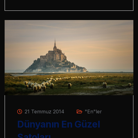
21 Temmuz 2014
"En"ler
Dünyanın En Güzel
Şatoları