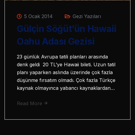
5 Ocak 2014
Gezi Yazıları
Gülçin Söğüt’ün Hawaii
Oahu Adası Gezisi
23 günlük Avrupa tatili planları arasında
denk geldi 20 TL’ye Hawaii bileti. Uzun tatil
planı yaparken aslında üzerinde çok fazla
düşünme fırsatım olmadı. Çok fazla Türkçe
kaynak olmayınca yabancı kaynaklardan…
Read More