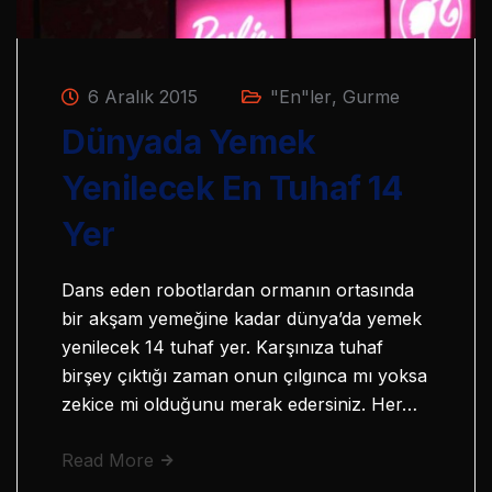
6 Aralık 2015
"En"ler
,
Gurme
Dünyada Yemek
Yenilecek En Tuhaf 14
Yer
Dans eden robotlardan ormanın ortasında
bir akşam yemeğine kadar dünya’da yemek
yenilecek 14 tuhaf yer. Karşınıza tuhaf
birşey çıktığı zaman onun çılgınca mı yoksa
zekice mi olduğunu merak edersiniz. Her…
Read More