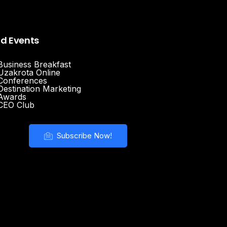
nd Events
Business Breakfast
Uzakrota Online
Conferences
Destination Marketing
Awards
CEO Club
Subscribe Now!