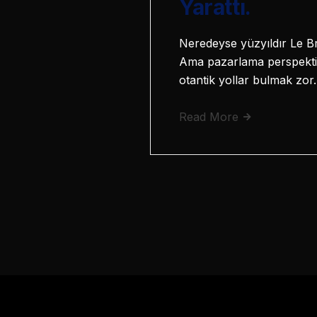
Yarattı.
Neredeyse yüzyıldır Le Br
Ama pazarlama perspektifi
otantik yollar bulmak zor
Read More