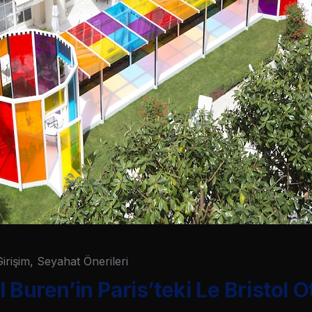
Girişim
,
Seyahat Önerileri
 Buren’in Paris’teki Le Bristol O