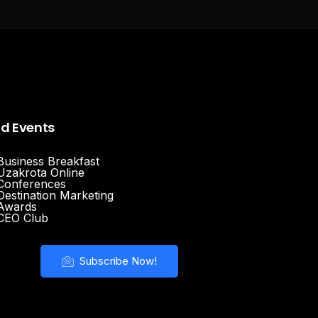
nd Events
Business Breakfast
Uzakrota Online
Conferences
Destination Marketing
Awards
CEO Club
Subscribe Now!