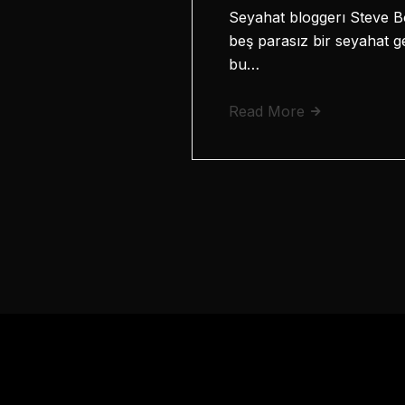
Seyahat bloggerı Steve 
beş parasız bir seyahat g
bu…
Read More