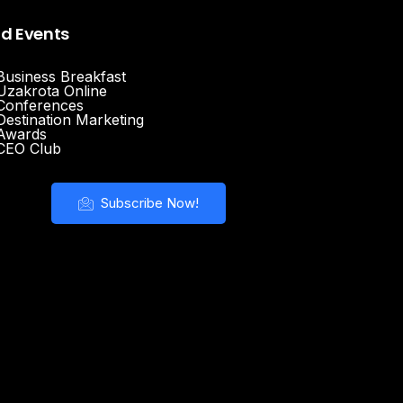
nd Events
Business Breakfast
Uzakrota Online
Conferences
Destination Marketing
Awards
CEO Club
Subscribe Now!