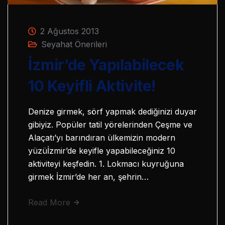
2 Ağustos 2013
Seyahat Önerileri
İzmir’de Yapılabilecek
10 Keyifli Aktivite!
Denize girmek, sörf yapmak dediğinizi duyar
gibiyiz. Popüler tatil yörelerinden Çeşme ve
Alaçatı’yı barındıran ülkemizin modern
yüzüİzmir’de keyifle yapabileceğiniz 10
aktiviteyi keşfedin. 1. Lokmacı kuyruğuna
girmek İzmir’de her an, şehrin…
Read More