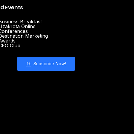
nd Events
Business Breakfast
Uzakrota Online
Conferences
Destination Marketing
Awards
CEO Club
Subscribe Now!