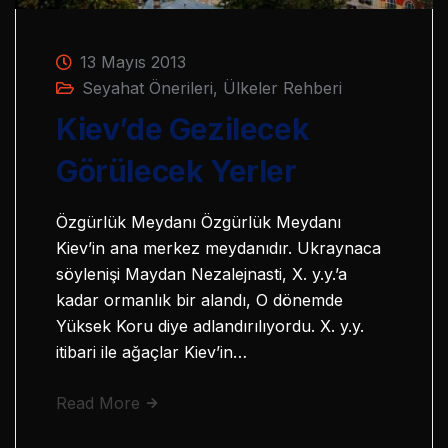
13 Mayıs 2013
Seyahat Önerileri
,
Ülkeler Rehberi
Kiev’de Gezilecek
Görülecek Yerler
Özgürlük Meydanı Özgürlük Meydanı
Kiev’in ana merkez meydanıdır. Ukraynaca
söylenişi Maydan Nezalejnasti, X. y.y.’a
kadar ormanlık bir alandı, O dönemde
Yüksek Koru diye adlandırılıyordu. X. y.y.
itibari ile ağaçlar Kiev’in…
Read More