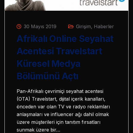
30 Mayıs 2019
Girişim
,
Haberler
Afrikalı Online Seyahat
Acentesi Travelstart
Küresel Medya
Bölümünü Açtı
Pan-Afrikalı çevrimiçi seyahat acentesi
(OTA) Travelstart, dijital içerik kanalları,
önceden var olan TV ve radyo reklamları
anlaşmaları ve influencer ağı dahil olmak
üzere müşterileri için tanıtım fırsatları
sunmak üzere bir…