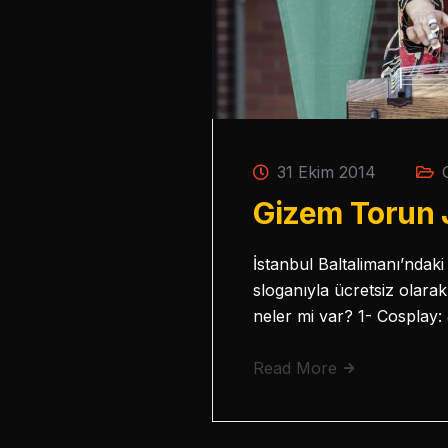
31 Ekim 2014
Gizem Torun 
İstanbul Baltalimanı’nd
sloganıyla ücretsiz olara
neler mi var? 1- Cosplay
Read More