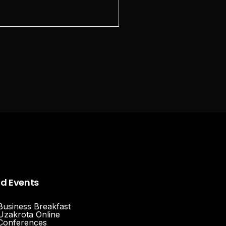
nd Events
Business Breakfast
Uzakrota Online
Conferences