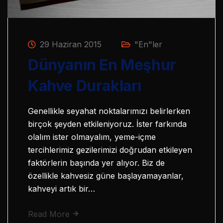
29 Haziran 2015
"En"ler
Dünyanın En Meşhur
Kahve Durakları
Genellikle seyahat noktalarımızı belirlerken
birçok şeyden etkileniyoruz. İster farkında
olalım ister olmayalım, yeme-içme
tercihlerimiz gezilerimizi doğrudan etkileyen
faktörlerin başında yer alıyor. Biz de
özellikle kahvesiz güne başlayamayanlar,
kahveyi artık bir…
Read More