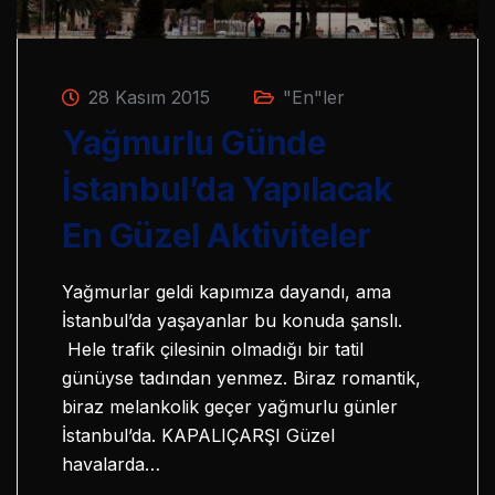
28 Kasım 2015
"En"ler
Yağmurlu Günde
İstanbul’da Yapılacak
En Güzel Aktiviteler
Yağmurlar geldi kapımıza dayandı, ama
İstanbul’da yaşayanlar bu konuda şanslı.
Hele trafik çilesinin olmadığı bir tatil
günüyse tadından yenmez. Biraz romantik,
biraz melankolik geçer yağmurlu günler
İstanbul’da. KAPALIÇARŞI Güzel
havalarda…