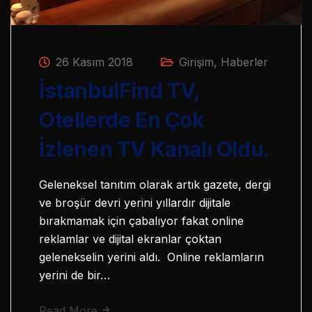
26 Kasım 2018
Girişim
,
Haberler
İstanbulFind TV,
Otellerde En Çok
İzlenen TV Kanalı Oldu.
Geleneksel tanıtım olarak artık gazete, dergi
ve broşür devri yerini yıllardır dijitale
bırakmamak için çabalıyor fakat online
reklamlar ve dijital ekranlar çoktan
gelenekselin yerini aldı. Online reklamların
yerini de bir…
Read More