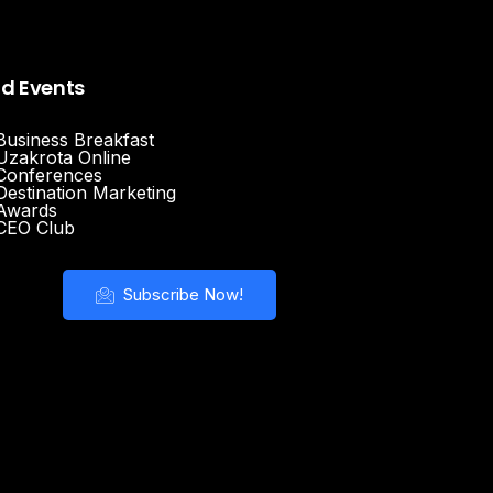
nd Events
Business Breakfast
Uzakrota Online
Conferences
Destination Marketing
Awards
CEO Club
Subscribe Now!